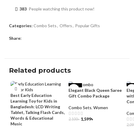
383
People watching this product now!
Categories:
Combo Sets
,
Offers
,
Popular Gifts
Share:
Related products
-24%
-3
Elegant Black Queen Saree
Ele
Best Early Education
Gift Combo Package
wit
Learning Toy for Kids in
Com
Bangladesh: LCD Writing
Combo Sets
,
Women
Tablet, Talking Flash Cards,
Com
Words & Educational
1,599
৳
2,100
৳
Music
2,09