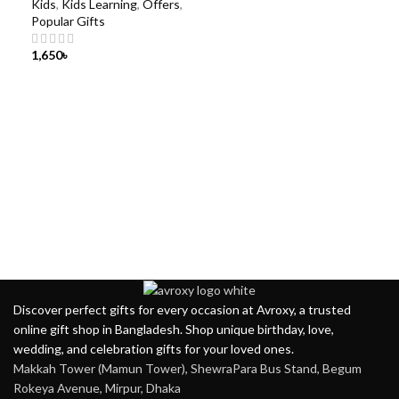
Kids
,
Kids Learning
,
Offers
,
Popular Gifts
1,650
৳
Discover perfect gifts for every occasion at Avroxy, a trusted
online gift shop in Bangladesh. Shop unique birthday, love,
wedding, and celebration gifts for your loved ones.
Makkah Tower (Mamun Tower), ShewraPara Bus Stand, Begum
Rokeya Avenue, Mirpur, Dhaka