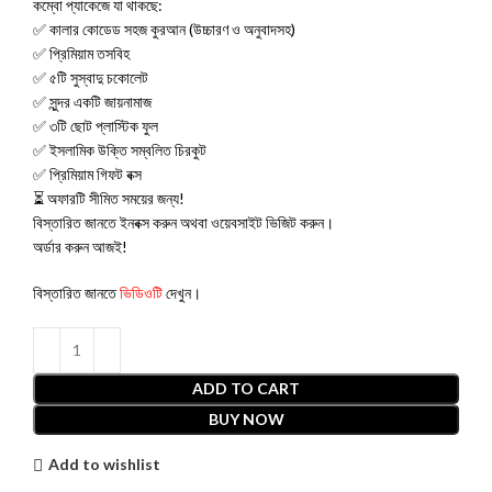
কম্বো প্যাকেজে যা থাকছে:
✅ কালার কোডেড সহজ কুরআন (উচ্চারণ ও অনুবাদসহ)
✅ প্রিমিয়াম তসবিহ
✅ ৫টি সুস্বাদু চকোলেট
✅ সুন্দর একটি জায়নামাজ
✅ ৩টি ছোট প্লাস্টিক ফুল
✅ ইসলামিক উক্তি সম্বলিত চিরকুট
✅ প্রিমিয়াম গিফট বক্স
⏳ অফারটি সীমিত সময়ের জন্য!
বিস্তারিত জানতে ইনবক্স করুন অথবা ওয়েবসাইট ভিজিট করুন।
অর্ডার করুন আজই!
বিস্তারিত জানতে
ভিডিওটি
দেখুন।
ADD TO CART
BUY NOW
Add to wishlist